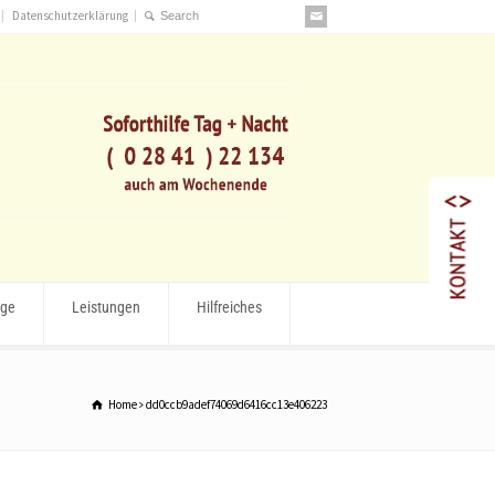
Datenschutzerklärung
rge
Leistungen
Hilfreiches
Home
dd0ccb9adef74069d6416cc13e406223