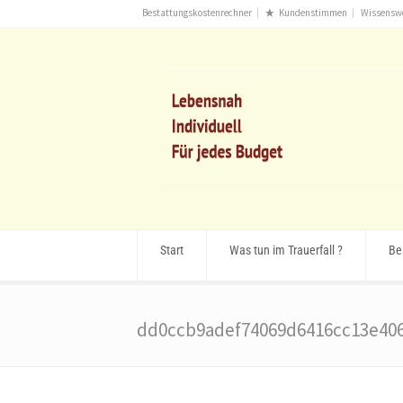
Bestattungskostenrechner
Kundenstimmen
Wissensw
Start
Was tun im Trauerfall ?
Be
dd0ccb9adef74069d6416cc13e40