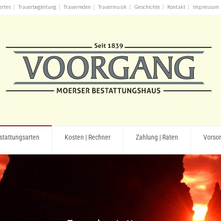
ertes
Trauerbegleitung
Trauerreden
Trauermusik
Geschichte
Kontakt
Impressum
stattungsarten
Kosten | Rechner
Zahlung | Raten
Vorso