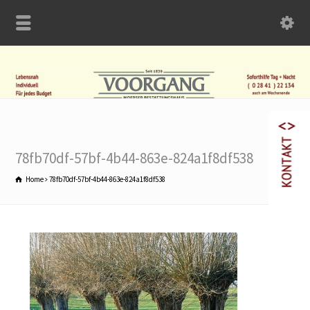
78fb70df-57bf-4b44-863e-824a1f8df538
Home
78fb70df-57bf-4b44-863e-824a1f8df538